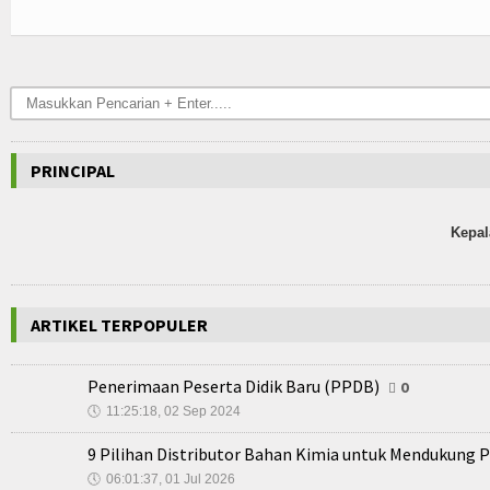
PRINCIPAL
Kepal
ARTIKEL TERPOPULER
Penerimaan Peserta Didik Baru (PPDB)
0
🕔
11:25:18, 02 Sep 2024
9 Pilihan Distributor Bahan Kimia untuk Mendukung P
🕔
06:01:37, 01 Jul 2026