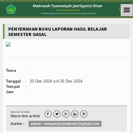
☰
Home
PENYERAHAN BUKU LAPORAN HASIL BELAJAR
SEMESTER GASAL
Berita
Sekolah
Artikel
Tema
:
Siswa
Tanggal
:
20 Des 2024 s/d 20 Des 2024
Tempat
:
Agenda
Jam
:
Foto & Video
Social media
Acara





Share this article
Author :
admin - mtsjamiyyatulkhair@gmail.com
SISTEM INFORMASI