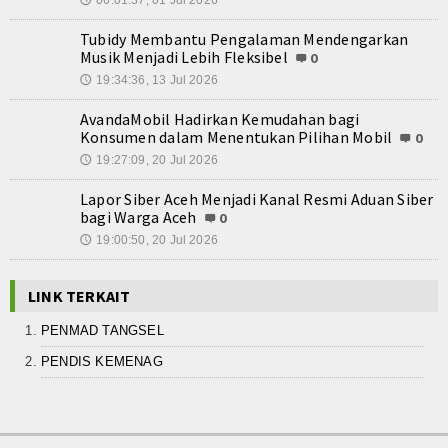
06:01:37, 01 Jul 2026
Kontak
🕔
Tubidy Membantu Pengalaman Mendengarkan
Musik Menjadi Lebih Fleksibel
0
19:34:36, 13 Jul 2026
🕔
AvandaMobil Hadirkan Kemudahan bagi
Konsumen dalam Menentukan Pilihan Mobil
0
19:27:09, 20 Jul 2026
🕔
Lapor Siber Aceh Menjadi Kanal Resmi Aduan Siber
bagi Warga Aceh
0
19:00:50, 20 Jul 2026
🕔
LINK TERKAIT
PENMAD TANGSEL
PENDIS KEMENAG