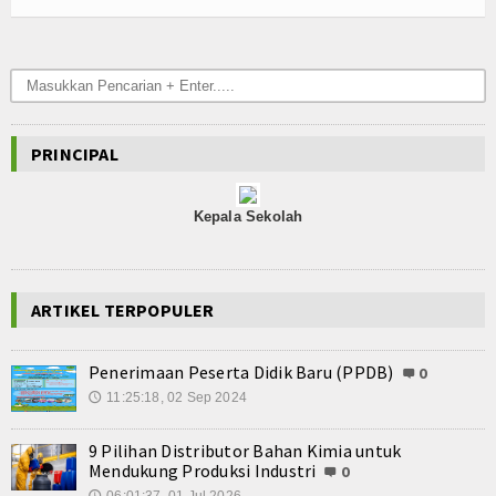
Raport Digital
simpatika
emis
PRINCIPAL
Download
Miso Go id
Kepala Sekolah
modul
buku digital
ARTIKEL TERPOPULER
PAI
Penerimaan Peserta Didik Baru (PPDB)
0
11:25:18, 02 Sep 2024
🕔
umum
9 Pilihan Distributor Bahan Kimia untuk
Miso Medis
Mendukung Produksi Industri
0