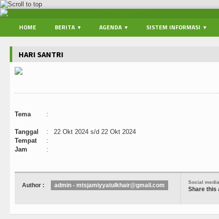
HOME
BERITA
AGENDA
SISTEM INFORMASI
HARI SANTRI
Tema
:
Tanggal
:
22 Okt 2024 s/d 22 Okt 2024
Tempat
:
Jam
:
Social medi
Author :
admin - mtsjamiyyatulkhair@gmail.com
Share this 