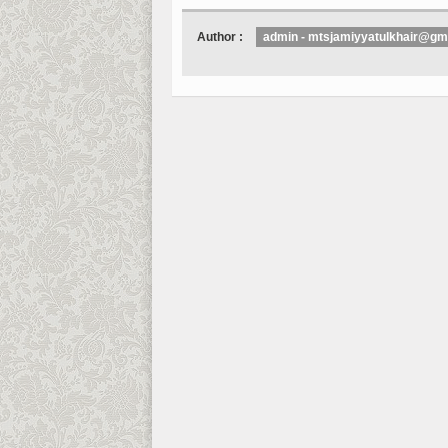
Author :
admin - mtsjamiyyatulkhair@gm