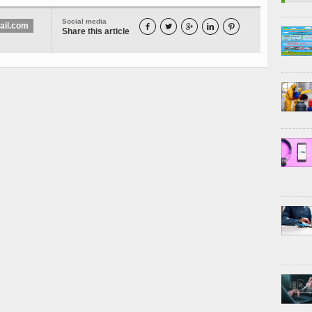
Social media
ail.com





Share this article