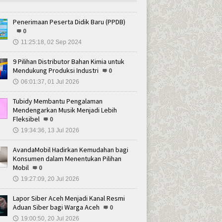
Penerimaan Peserta Didik Baru (PPDB)
0
11:25:18, 02 Sep 2024
🕔
9 Pilihan Distributor Bahan Kimia untuk
Mendukung Produksi Industri
0
06:01:37, 01 Jul 2026
🕔
Tubidy Membantu Pengalaman
Mendengarkan Musik Menjadi Lebih
Fleksibel
0
19:34:36, 13 Jul 2026
🕔
AvandaMobil Hadirkan Kemudahan bagi
Konsumen dalam Menentukan Pilihan
Mobil
0
19:27:09, 20 Jul 2026
🕔
Lapor Siber Aceh Menjadi Kanal Resmi
Aduan Siber bagi Warga Aceh
0
19:00:50, 20 Jul 2026
🕔