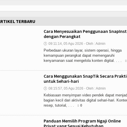
ARTIKEL TERBARU
Cara Menyesuaikan Penggunaan SnapIns
dengan Perangkat
🕔
09:11:14, 05 Agu 2026 - Oleh : Admin
Perbedaan ukuran layar, sistem operasi, hingga
kemampuan perangkat dapat memengaruhi
kenyamanan saat mengelola konten digital. . . .
Cara Menggunakan SnapTik Secara Prakti
untuk Sehari-hari
🕔
08:15:57, 05 Agu 2026 - Oleh : Admin
Kebiasaan menyimpan video pendek dapat menjad
bagian kecil dari aktivitas digital sehari-hari. Konte
resep, tutorial, . . .
0
Panduan Memilih Program Ngaji Online
Privat yang Sesuai Kebutuhan