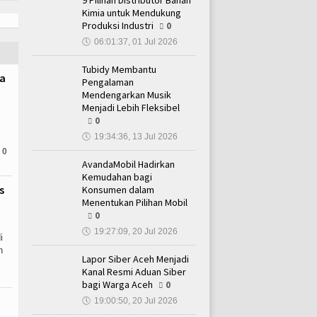
9 Pilihan Distributor Bahan
Kimia untuk Mendukung
Produksi Industri
0
🕔
06:01:37, 01 Jul 2026
Tubidy Membantu
ta
Pengalaman
Mendengarkan Musik
Menjadi Lebih Fleksibel
0
🕔
19:34:36, 13 Jul 2026
0
AvandaMobil Hadirkan
Kemudahan bagi
s
Konsumen dalam
Menentukan Pilihan Mobil
0
🕔
19:27:09, 20 Jul 2026
i
n
Lapor Siber Aceh Menjadi
Kanal Resmi Aduan Siber
bagi Warga Aceh
0
🕔
19:00:50, 20 Jul 2026