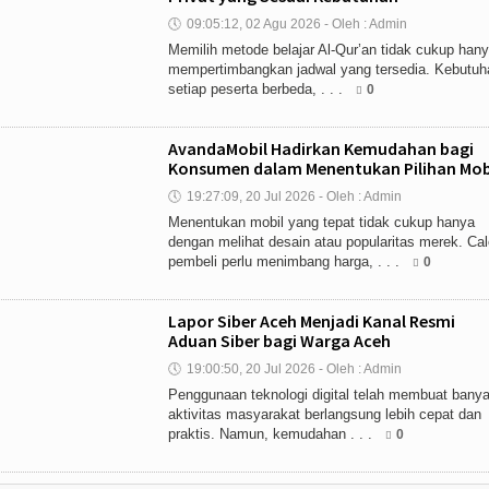
🕔
09:05:12, 02 Agu 2026 - Oleh : Admin
Memilih metode belajar Al-Qur’an tidak cukup han
mempertimbangkan jadwal yang tersedia. Kebutuh
setiap peserta berbeda, . . .
0
AvandaMobil Hadirkan Kemudahan bagi
Konsumen dalam Menentukan Pilihan Mob
🕔
19:27:09, 20 Jul 2026 - Oleh : Admin
Menentukan mobil yang tepat tidak cukup hanya
dengan melihat desain atau popularitas merek. Ca
pembeli perlu menimbang harga, . . .
0
Lapor Siber Aceh Menjadi Kanal Resmi
Aduan Siber bagi Warga Aceh
🕔
19:00:50, 20 Jul 2026 - Oleh : Admin
Penggunaan teknologi digital telah membuat bany
aktivitas masyarakat berlangsung lebih cepat dan
praktis. Namun, kemudahan . . .
0