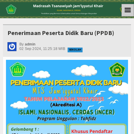
☰
Home
Penerimaan Peserta Didik Baru (PPDB)
Berita
By
admin
02 Sep 2024, 11:25:18 WIB
Sekolah
SEKOLAH
Artikel
Siswa
Agenda
Foto & Video
Acara
SISTEM INFORMASI