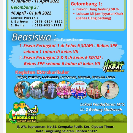
Raport Digital
simpatika
emis
Download
Miso Go id
modul
buku digital
PAI
umum
Miso Medis