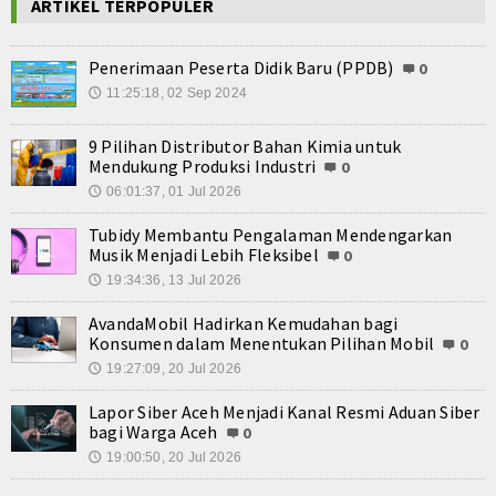
ARTIKEL TERPOPULER
Penerimaan Peserta Didik Baru (PPDB)
0
11:25:18, 02 Sep 2024
🕔
9 Pilihan Distributor Bahan Kimia untuk
Mendukung Produksi Industri
0
06:01:37, 01 Jul 2026
🕔
Tubidy Membantu Pengalaman Mendengarkan
Musik Menjadi Lebih Fleksibel
0
19:34:36, 13 Jul 2026
🕔
AvandaMobil Hadirkan Kemudahan bagi
Konsumen dalam Menentukan Pilihan Mobil
0
19:27:09, 20 Jul 2026
🕔
Lapor Siber Aceh Menjadi Kanal Resmi Aduan Siber
bagi Warga Aceh
0
19:00:50, 20 Jul 2026
🕔