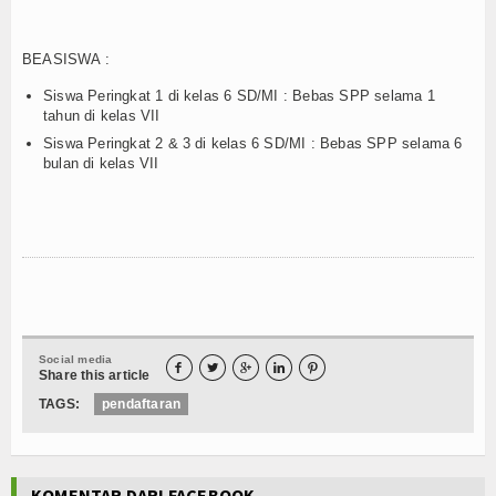
BEASISWA :
Siswa Peringkat 1 di kelas 6 SD/MI : Bebas SPP selama 1
tahun di kelas VII
Siswa Peringkat 2 & 3 di kelas 6 SD/MI : Bebas SPP selama 6
bulan di kelas VII
Social media





Share this article
TAGS:
pendaftaran
KOMENTAR DARI FACEBOOK