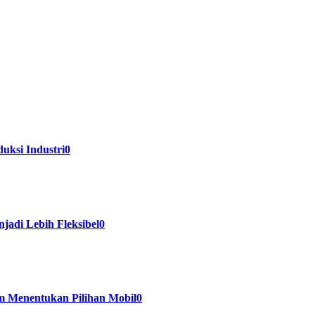
uksi Industri
0
di Lebih Fleksibel
0
 Menentukan Pilihan Mobil
0