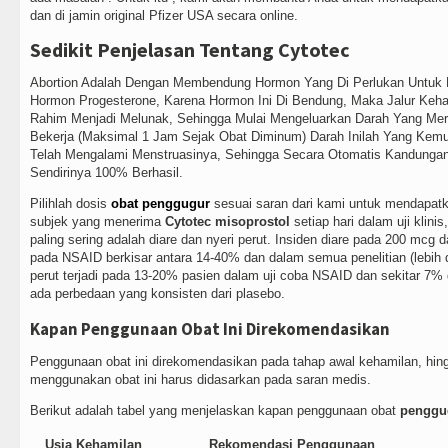
dan di jamin original Pfizer USA secara online.
Sedikit Penjelasan Tentang Cytotec
Abortion Adalah Dengan Membendung Hormon Yang Di Perlukan Untuk
Hormon Progesterone, Karena Hormon Ini Di Bendung, Maka Jalur Keh
Rahim Menjadi Melunak, Sehingga Mulai Mengeluarkan Darah Yang Me
Bekerja (Maksimal 1 Jam Sejak Obat Diminum) Darah Inilah Yang Kem
Telah Mengalami Menstruasinya, Sehingga Secara Otomatis Kandungan
Sendirinya 100% Berhasil.
Pilihlah dosis
obat penggugur
sesuai saran dari kami untuk mendapatk
subjek yang menerima
Cytotec misoprostol
setiap hari dalam uji klini
paling sering adalah diare dan nyeri perut. Insiden diare pada 200 mcg d
pada NSAID berkisar antara 14-40% dan dalam semua penelitian (lebih da
perut terjadi pada 13-20% pasien dalam uji coba NSAID dan sekitar 7% d
ada perbedaan yang konsisten dari plasebo.
Kapan Penggunaan Obat Ini Direkomendasikan
Penggunaan obat ini direkomendasikan pada tahap awal kehamilan, hin
menggunakan obat ini harus didasarkan pada saran medis.
Berikut adalah tabel yang menjelaskan kapan penggunaan obat
penggu
Usia Kehamilan
Rekomendasi Penggunaan