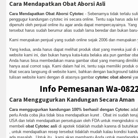
Cara Mendapatkan Obat Aborsi Asli
Cara Mendapatkan Obat Aborsi Cytotec
- Sebenarnya tidak terlalu s
penggugur kandungan cytotec ini secara online. Tentu saja harus ada kri
dipenuhi oleh penjual online itu agar anda dapat mempercayainya. Yang 
tersebut harus sudah berumur alias sudah lama beredar dan bukan baru-
Kami merupakan penjual yang sudah online sejak 2006 dan merupakan y
Yang kedua, anda harus dapat melihat produk obat yang mereka jual di w
website kami ini, dan bukan hanya kata-kata belaka ata pun gambar oba
Anda harus bisa membedakan mana gambar obat yang memang dimiliki 
hanya asal comot saja. Kami dalam hal ini, tentu saja memiliki produk 
lihat secara langsung di website kami, bahkan dengan background tabloi
tulisan website kami dengan di atasnya gambar
cytotec obat aborsi
yan
Info Pemesanan Wa-082
Cara Menggugurkan Kandungan Secara Aman
Cara menggugurkan kandungan 100% berhasil dengan Cytotec
adal
perlu Anda coba jika tidak bisa mendapatkan kuret . Obat ini sudah teruji 
USA dan telah mendapatkan persetujuan oleh FDA untuk menginduksi 
membeli
obat Cytotec asli
di apotek tidaklah mudah karena di butuhka
, untuk mendapatkan resep tersebut tidaklah mudah kalau kondisi kandu
ada masalah . Untuk itu , kami akan membantu Anda untuk mendapatkan