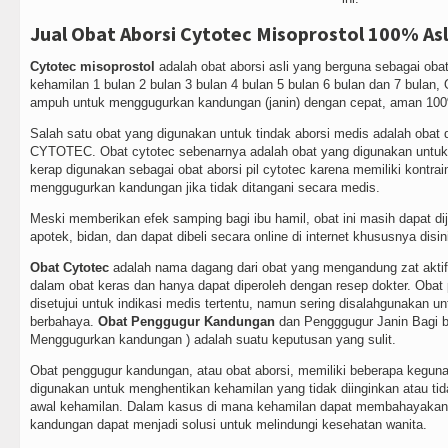
Jual Obat Aborsi Cytotec Misoprostol 100% Asl
Cytotec misoprostol
adalah obat aborsi asli yang berguna sebagai ob
kehamilan 1 bulan 2 bulan 3 bulan 4 bulan 5 bulan 6 bulan dan 7 bulan, O
ampuh untuk menggugurkan kandungan (janin) dengan cepat, aman 100%
Salah satu obat yang digunakan untuk tindak aborsi medis adalah obat d
CYTOTEC. Obat cytotec sebenarnya adalah obat yang digunakan untuk p
kerap digunakan sebagai obat aborsi pil cytotec karena memiliki kontrai
menggugurkan kandungan jika tidak ditangani secara medis.
Meski memberikan efek samping bagi ibu hamil, obat ini masih dapat di
apotek, bidan, dan dapat dibeli secara online di internet khususnya disin
Obat Cytotec
adalah nama dagang dari obat yang mengandung zat aktif
dalam obat keras dan hanya dapat diperoleh dengan resep dokter. Oba
disetujui untuk indikasi medis tertentu, namun sering disalahgunakan un
berbahaya.
Obat Penggugur Kandungan
dan Pengggugur Janin Bagi b
Menggugurkan kandungan ) adalah suatu keputusan yang sulit.
Obat penggugur kandungan, atau obat aborsi, memiliki beberapa keguna
digunakan untuk menghentikan kehamilan yang tidak diinginkan atau ti
awal kehamilan. Dalam kasus di mana kehamilan dapat membahayakan 
kandungan dapat menjadi solusi untuk melindungi kesehatan wanita.